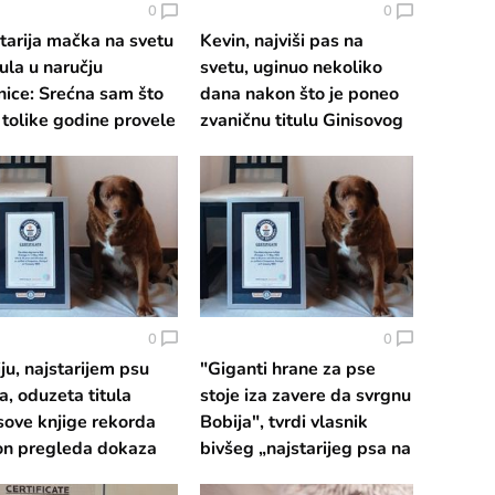
0
0
tarija mačka na svetu
Kevin, najviši pas na
ula u naručju
svetu, uginuo nekoliko
nice: Srećna sam što
dana nakon što je poneo
tolike godine provele
zvaničnu titulu Ginisovog
edno
rekorda
0
0
ju, najstarijem psu
"Giganti hrane za pse
a, oduzeta titula
stoje iza zavere da svrgnu
sove knjige rekorda
Bobija", tvrdi vlasnik
on pregleda dokaza
bivšeg „najstarijeg psa na
svetu“