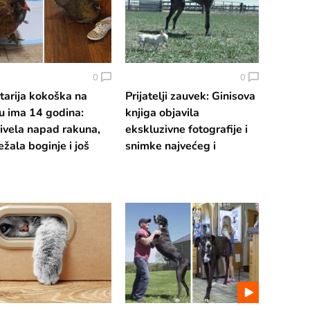
0
0
tarija kokoška na
Prijatelji zauvek: Ginisova
u ima 14 godina:
knjiga objavila
ivela napad rakuna,
ekskluzivne fotografije i
ežala boginje i još
snimke najvećeg i
 jaja
najmanjeg psa na svetu