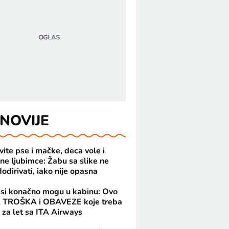
NOVIJE
ite pse i mačke, deca vole i
ne ljubimce: Žabu sa slike ne
odirivati, iako nije opasna
psi konačno mogu u kabinu: Ovo
 TROŠKA i OBAVEZE koje treba
i za let sa ITA Airways