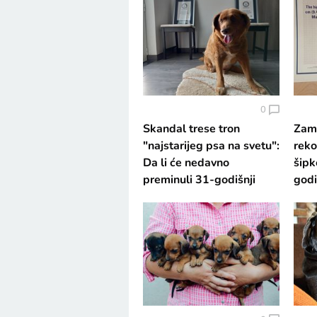
0
Skandal trese tron
Zamo
"najstarijeg psa na svetu":
reko
Da li će nedavno
šipk
preminuli 31-godišnji
godi
Bobi izgubiti titulu
ovom