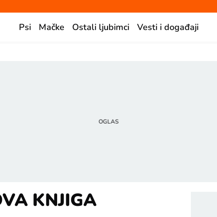
Psi
Mačke
Ostali ljubimci
Vesti i događaji
OVA KNJIGA