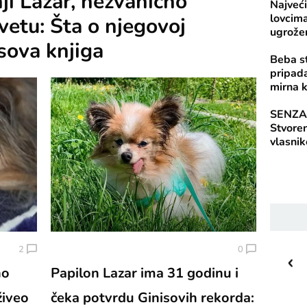
i Lazar, nezvanično
Najveći
lovcima
svetu: Šta o njegovoj
ugrože
isova knjiga
Beba s
pripada
mirna 
SENZA
Stvoren
vlasnik
28
2
0
C
o
no
Papilon Lazar ima 31 godinu i
Priština
živeo
čeka potvrdu Ginisovih rekorda: