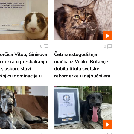
0
0
rčica Vilou, Ginisova
Četrnaestogodišnja
rderka u preskakanju
mačka iz Velike Britanije
e, uskoro slavi
dobila titulu svetske
šnjicu dominacije u
rekorderke u najbučnijem
 "sportu"
predenju