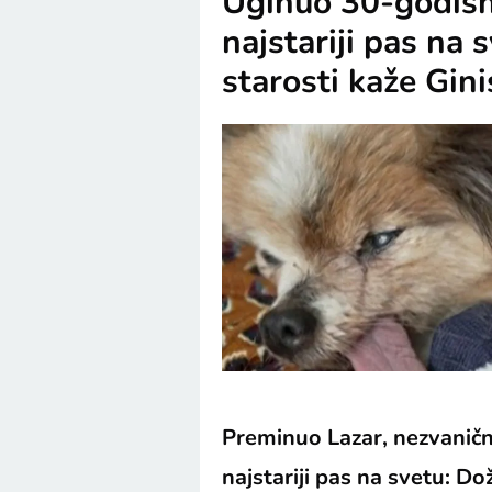
Uginuo 30-godišnj
najstariji pas na 
starosti kaže Gin
Preminuo Lazar, nezvanič
najstariji pas na svetu: Do