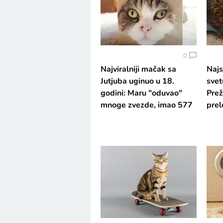
0
Najviralniji mačak sa
Najs
Jutjuba uginuo u 18.
svet
godini: Maru "oduvao"
Prež
mnoge zvezde, imao 577
prel
miliona pregleda
nosi