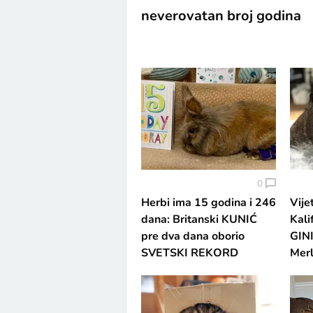
neverovatan broj godina
0
Herbi ima 15 godina i 246
Vije
dana: Britanski KUNIĆ
Kali
pre dva dana oborio
GIN
SVETSKI REKORD
Merl
DUGOVEČNOSTI
na 