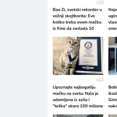
0
Bao Zi, svetski rekorder u
Najs
vožnji skejtborda: Evo
ugin
koliko treba ovom mačku
vlas
iz Kine da savlada 10
smo 
metara
zaj
0
Upoznajte najbogatiju
Bobi
mačku na svetu: Nala je
ikad
udomljena iz azila i
Gini
"teška" skoro 100 miliona
nak
evra