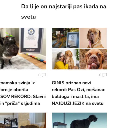
Da li je on najstariji pas ikada na
svetu
0
0
tnamska svinja iz
GINIS priznao novi
fornije oborila
rekord: Pas Ozi, mešanac
ISOV REKORD: Slavni
buldoga i mastifa, ima
in "priča" s ljudima
NAJDUŽI JEZIK na svetu
POSEBAN NAČIN