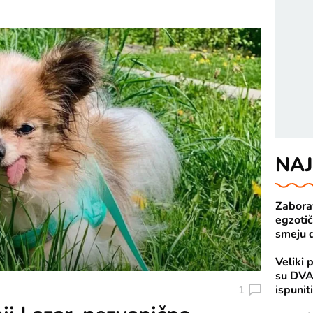
NAJ
Zaborav
egzotič
smeju d
Veliki 
su DVA
ispunit
1