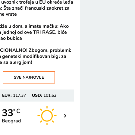
 uvoznik trofeja u EU okreće leđa
: Šta znači francuski zaokret za
ne vrste
tiže u dom, a imate mačku: Ako
 jednoj od ove TRI RASE, biće
kao bubica
CIONALNO! Zbogom, problemi:
 genetski modifikovan bigl za
e sa alergijom!
SVE NAJNOVIJE
EUR:
117.37
USD:
101.62
33
33
C
C
o
o
Beograd
Novi Sad