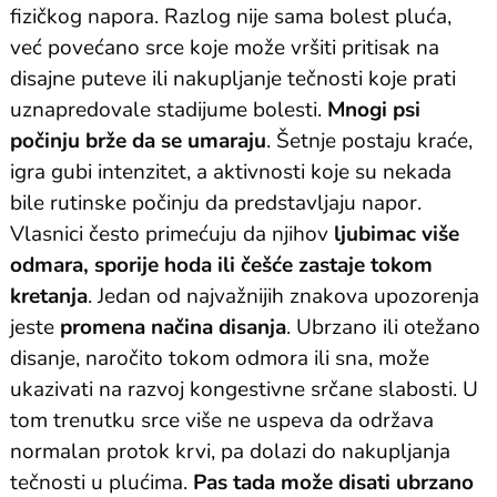
fizičkog napora. Razlog nije sama bolest pluća,
već povećano srce koje može vršiti pritisak na
disajne puteve ili nakupljanje tečnosti koje prati
uznapredovale stadijume bolesti.
Mnogi psi
počinju brže da se umaraju
. Šetnje postaju kraće,
igra gubi intenzitet, a aktivnosti koje su nekada
bile rutinske počinju da predstavljaju napor.
Vlasnici često primećuju da njihov
ljubimac više
odmara, sporije hoda ili češće zastaje tokom
kretanja
. Jedan od najvažnijih znakova upozorenja
jeste
promena načina disanja
. Ubrzano ili otežano
disanje, naročito tokom odmora ili sna, može
ukazivati na razvoj kongestivne srčane slabosti. U
tom trenutku srce više ne uspeva da održava
normalan protok krvi, pa dolazi do nakupljanja
tečnosti u plućima.
Pas tada može disati ubrzano