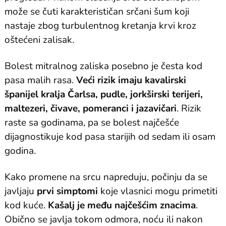
može se čuti karakterističan srčani šum koji
nastaje zbog turbulentnog kretanja krvi kroz
oštećeni zalisak.
Bolest mitralnog zaliska posebno je česta kod
pasa malih rasa.
Veći rizik imaju kavalirski
španijel kralja Čarlsa, pudle, jorkširski terijeri,
maltezeri, čivave, pomeranci i jazavičari
. Rizik
raste sa godinama, pa se bolest najčešće
dijagnostikuje kod pasa starijih od sedam ili osam
godina.
Kako promene na srcu napreduju, počinju da se
javljaju
prvi simptomi
koje vlasnici mogu primetiti
kod kuće.
Kašalj je među najčešćim znacima
.
Obično se javlja tokom odmora, noću ili nakon