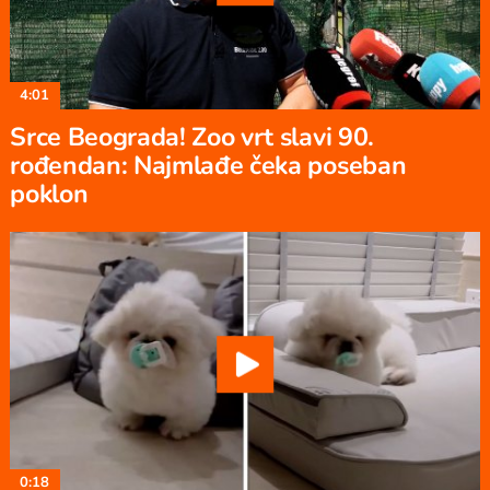
4:01
Srce Beograda! Zoo vrt slavi 90.
rođendan: Najmlađe čeka poseban
poklon
0:18