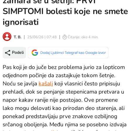
zamara se u šetnji: PRVI
SIMPTOMI bolesti koje ne smete
ignorisati
T. B.
25/06/26 | 07:48
Čitanje: oko 4 min.
Podeli
Pas koji je do juče bez problema jurio za lopticom
odjednom počinje da zastajkuje tokom šetnje.
Noću se javlja
kašalj
koji vlasnici često pripisuju
prehladi, dok se penjanje stepenicama pretvara u
napor kakav ranije nije postojao. Ove promene
lako mogu delovati kao prirodan deo starenja, ali
ponekad predstavljaju prve znakove ozbiljnog
srčanog oboljenja. Među njima se posebno izdvaja