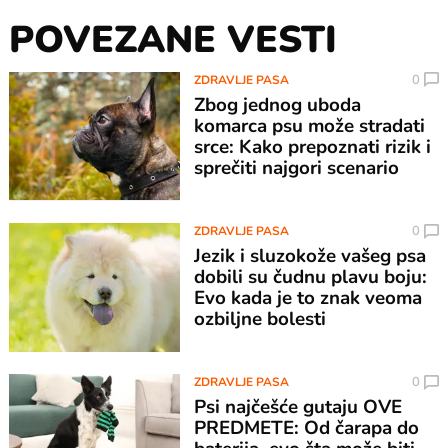
POVEZANE VESTI
0
ZDRAVLJE PASA
Zbog jednog uboda
komarca psu može stradati
srce: Kako prepoznati rizik i
sprečiti najgori scenario
0
ZDRAVLJE PASA
Jezik i sluzokože vašeg psa
dobili su čudnu plavu boju:
Evo kada je to znak veoma
ozbiljne bolesti
0
ZDRAVLJE PASA
Psi najčešće gutaju OVE
PREDMETE: Od čarapa do