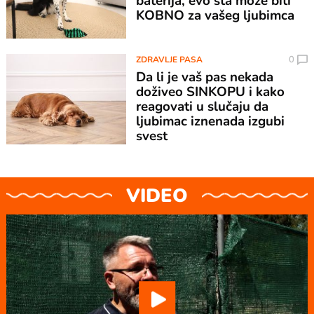
baterija, evo šta može biti
KOBNO za vašeg ljubimca
0
ZDRAVLJE PASA
Da li je vaš pas nekada
doživeo SINKOPU i kako
reagovati u slučaju da
ljubimac iznenada izgubi
svest
VIDEO