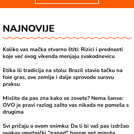
NAJNOVIJE
Koliko vas mačka stvarno štiti: Rizici i prednosti
koje već ovog vikenda menjaju svakodnevicu
Etika ili tradicija na stolu: Brazil stavio tačku na
foie gras, ove zemlje i dalje sprovode surovu
praksu
Mislite da pas zna kako se zovete? Nema šanse:
OVO je pravi razlog zašto vas nikada ne pomeša s
drugima
Svi pričaju o ovom snimku: Da li bi vaš pas izdržao
ovakav umetnički "napad" barem pet minuta