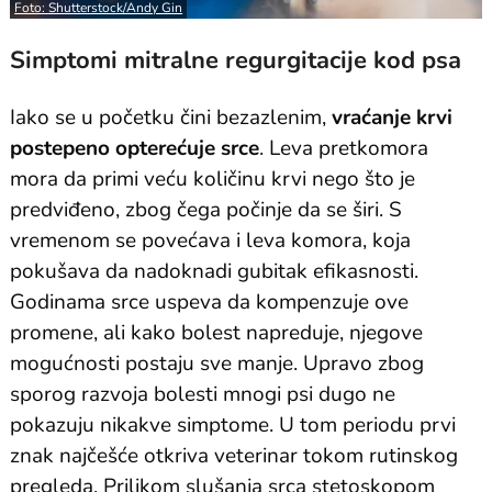
Foto: Shutterstock/Andy Gin
Simptomi mitralne regurgitacije kod psa
Iako se u početku čini bezazlenim,
vraćanje krvi
postepeno opterećuje srce
. Leva pretkomora
mora da primi veću količinu krvi nego što je
predviđeno, zbog čega počinje da se širi. S
vremenom se povećava i leva komora, koja
pokušava da nadoknadi gubitak efikasnosti.
Godinama srce uspeva da kompenzuje ove
promene, ali kako bolest napreduje, njegove
mogućnosti postaju sve manje. Upravo zbog
sporog razvoja bolesti mnogi psi dugo ne
pokazuju nikakve simptome. U tom periodu prvi
znak najčešće otkriva veterinar tokom rutinskog
pregleda. Prilikom slušanja srca stetoskopom