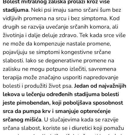
Bolest mitralnog zaliska prolazi kroz više
stadijuma
. Neki psi imaju samo srčani šum bez
vidljivih promena na srcu i bez simptoma. Kod
drugih se razvija uvećanje srčanih komora, ali
životinja i dalje deluje zdravo. Tek kada srce više
ne može da kompenzuje nastale promene,
pojavljuju se simptomi kongestivne srčane
slabosti. Iako se degenerativne promene na
zalisku ne mogu potpuno izlečiti, savremena
terapija može značajno usporiti napredovanje
bolesti i produžiti život psa.
Jedan od najvažnijih
lekova u lečenju određenih stadijuma bolesti
jeste pimobendan, koji poboljšava sposobnost
srca da pumpa krv i smanjuje opterećenje
srčanog mišića
. U slučajevima kada se razvije
srčana slabost, koriste se i diuretici koji pomažu