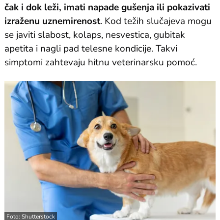
čak i dok leži, imati napade gušenja ili pokazivati
izraženu uznemirenost
. Kod težih slučajeva mogu
se javiti slabost, kolaps, nesvestica, gubitak
apetita i nagli pad telesne kondicije. Takvi
simptomi zahtevaju hitnu veterinarsku pomoć.
Foto: Shutterstock