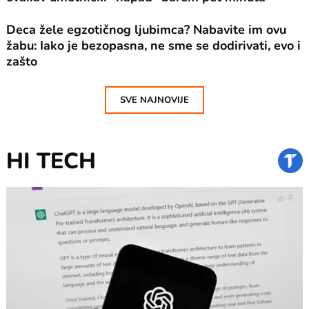
Deca žele egzotičnog ljubimca? Nabavite im ovu
žabu: Iako je bezopasna, ne sme se dodirivati, evo i
zašto
SVE NAJNOVIJE
HI TECH