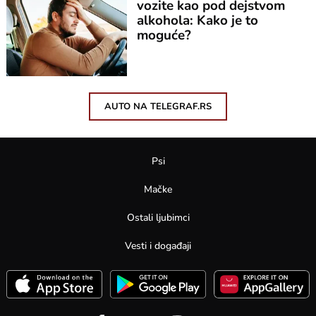
vozite kao pod dejstvom
alkohola: Kako je to
moguće?
AUTO NA TELEGRAF.RS
Psi
Mačke
Ostali ljubimci
Vesti i događaji