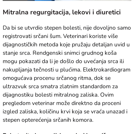
Mitralna regurgitacija, lekovi i diuretici
Da bi se utvrdio stepen bolesti, nije dovoljno samo
registrovati srčani šum. Veterinari koriste više
dijagnostičkih metoda koje pružaju detaljan uvid u
stanje srca. Rendgenski snimci grudnog koša
mogu pokazati da li je došlo do uvećanja srca ili
nakupljanja tečnosti u plućima. Elektrokardiogram
omogućava procenu srčanog ritma, dok se
ultrazvuk srca smatra zlatnim standardom za
dijagnostiku bolesti mitralnog zaliska. Ovim
pregledom veterinar može direktno da proceni
izgled zaliska, količinu krvi koja se vraća unazad i
stepen opterećenja srčanih komora.