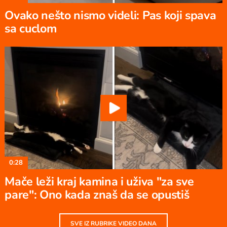
Ovako nešto nismo videli: Pas koji spava
sa cuclom
0:28
Mače leži kraj kamina i uživa "za sve
pare": Ono kada znaš da se opustiš
SVE IZ RUBRIKE VIDEO DANA