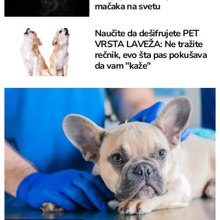
mačaka na svetu
Naučite da dešifrujete PET
VRSTA LAVEŽA: Ne tražite
rečnik, evo šta pas pokušava
da vam "kaže"