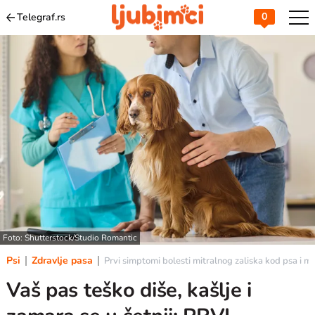
0
Telegraf.rs
Foto: Shutterstock/Studio Romantic
Psi
Zdravlje pasa
Prvi simptomi bolesti mitralnog zaliska kod psa i ma
Vaš pas teško diše, kašlje i