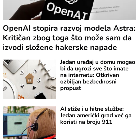
OpenAI stopira razvoj modela Astra:
Kritičan zbog toga što može sam da
izvodi složene hakerske napade
Jedan uređaj u domu mogao
bi da ugrozi sve što imate
na internetu: Otkriven
ozbiljan bezbednosni
propust
AI stiže i u hitne službe:
Jedan američki grad već ga
koristi na broju 911