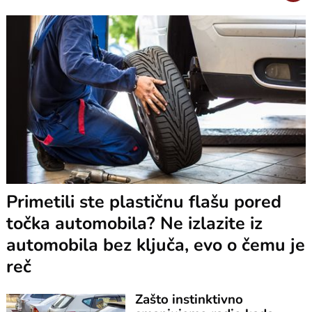
Primetili ste plastičnu flašu pored
točka automobila? Ne izlazite iz
automobila bez ključa, evo o čemu je
reč
Zašto instinktivno