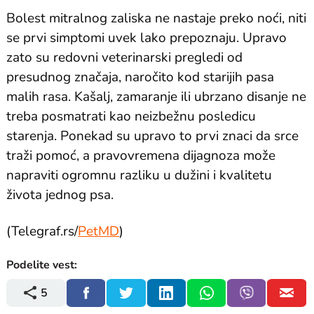
Bolest mitralnog zaliska ne nastaje preko noći, niti
se prvi simptomi uvek lako prepoznaju. Upravo
zato su redovni veterinarski pregledi od
presudnog značaja, naročito kod starijih pasa
malih rasa. Kašalj, zamaranje ili ubrzano disanje ne
treba posmatrati kao neizbežnu posledicu
starenja. Ponekad su upravo to prvi znaci da srce
traži pomoć, a pravovremena dijagnoza može
napraviti ogromnu razliku u dužini i kvalitetu
života jednog psa.
(Telegraf.rs/
PetMD
)
Podelite vest:
5