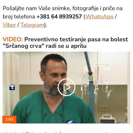
Pošaljite nam Vaše snimke, fotografije i priče na
broj telefona
+381 64 8939257
(
WhatsApp
/
Viber
/
Telegram
).
VIDEO:
Preventivno testiranje pasa na bolest
"Srčanog crva" radi se u aprilu
Play
Video
2:03