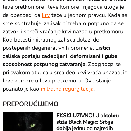
leve pretkomore i leve komore i njegova uloga je
da obezbedi da
krv
teče u jednom pravcu. Kada se
srce kontrahuje, zalisak bi trebalo potpuno da se
zatvori i spreči vraćanje krvi nazad u pretkomoru.
Kod bolesti mitralnog zaliska dolazi do
postepenih degenerativnih promena.
Listići
zaliska postaju zadebljani, deformisani i gube
sposobnost potpunog zatvaranja
. Zbog toga se
pri svakom otkucaju srca deo krvi vraća unazad, iz
leve komore u levu pretkomoru. Ovo stanje
poznato je kao
mitralna regurgitacija
.
PREPORUČUJEMO
EKSKLUZIVNO! U oktobru
stiže Black Magic: Srbija
dobija jednu od najređih