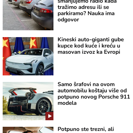
smanjujemo radio kada
tražimo adresu ili se
parkiramo? Nauka ima
odgovor
Kineski auto-giganti gube
kupce kod kuće i kreću u
masovan izvoz ka Evropi
Samo šrafovi na ovom
automobilu koštaju više od
potpuno novog Porsche 911
modela
Potpuno ste trezni, ali