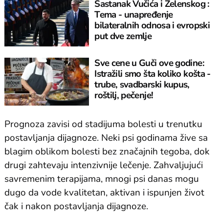
Sastanak Vučića i Zelenskog :
Tema - unapređenje
bilateralnih odnosa i evropski
put dve zemlje
Sve cene u Guči ove godine:
Istražili smo šta koliko košta -
trube, svadbarski kupus,
roštilj, pečenje!
Prognoza zavisi od stadijuma bolesti u trenutku
postavljanja dijagnoze. Neki psi godinama žive sa
blagim oblikom bolesti bez značajnih tegoba, dok
drugi zahtevaju intenzivnije lečenje. Zahvaljujući
savremenim terapijama, mnogi psi danas mogu
dugo da vode kvalitetan, aktivan i ispunjen život
čak i nakon postavljanja dijagnoze.