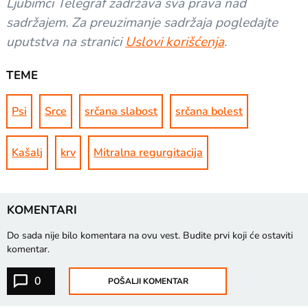
Ljubimci Telegraf zadržava sva prava nad
sadržajem. Za preuzimanje sadržaja pogledajte
uputstva na stranici
Uslovi korišćenja
.
TEME
Psi
Srce
srčana slabost
srčana bolest
Kašalj
krv
Mitralna regurgitacija
KOMENTARI
Do sada nije bilo komentara na ovu vest.
Budite prvi koji će ostaviti
komentar.
0
POŠALJI KOMENTAR