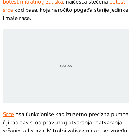
bolest mitralnog zaliska
, najčešća stečena
bolest
srca
kod pasa, koja naročito pogađa starije jedinke
i male rase.
Srce
psa funkcioniše kao izuzetno precizna pumpa
čiji rad zavisi od pravilnog otvaranja i zatvaranja
srčanih zalistaka. Mitralni zalisak nalazi se između