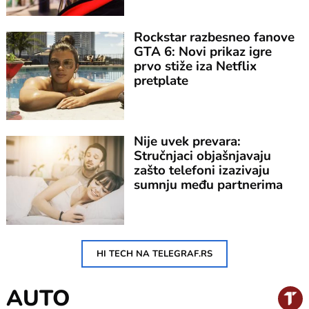
Rockstar razbesneo fanove
GTA 6: Novi prikaz igre
prvo stiže iza Netflix
pretplate
Nije uvek prevara:
Stručnjaci objašnjavaju
zašto telefoni izazivaju
sumnju među partnerima
HI TECH NA TELEGRAF.RS
AUTO