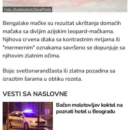
Foto: Shutterstock/TalyaPhoto
Bengalske mačke su rezultat ukrštanja domaćih
mačaka sa divljim azijskim leopard-mačkama.
Njihova crvena dlaka sa kontrastnim mrljama ili
"mermernim" oznakama savršeno se dopunjuje sa
njihovim zlatnim očima.
Boja: svetlonarandžasta ili zlatna pozadina sa
izrazitim šarama u obliku rozeta.
VESTI SA NASLOVNE
Bačen molotovljev koktel na
poznati hotel u Beogradu