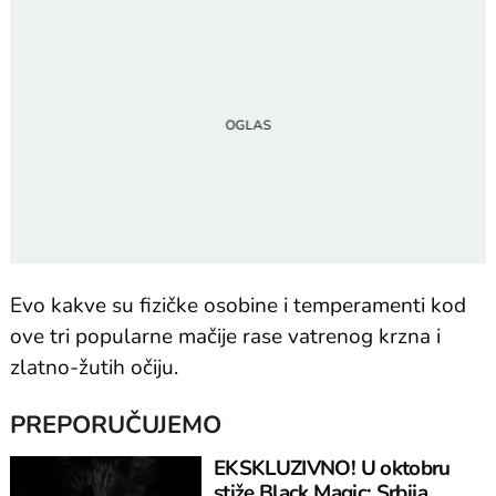
Evo kakve su fizičke osobine i temperamenti kod
ove tri popularne mačije rase vatrenog krzna i
zlatno-žutih očiju.
PREPORUČUJEMO
EKSKLUZIVNO! U oktobru
stiže Black Magic: Srbija