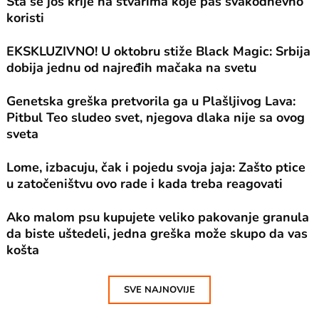
Šta se još krije na stvarima koje pas svakodnevno
koristi
EKSKLUZIVNO! U oktobru stiže Black Magic: Srbija
dobija jednu od najređih mačaka na svetu
Genetska greška pretvorila ga u Plašljivog Lava:
Pitbul Teo sludeo svet, njegova dlaka nije sa ovog
sveta
Lome, izbacuju, čak i pojedu svoja jaja: Zašto ptice
u zatočeništvu ovo rade i kada treba reagovati
Ako malom psu kupujete veliko pakovanje granula
da biste uštedeli, jedna greška može skupo da vas
košta
SVE NAJNOVIJE