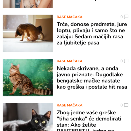
0
RASE MAČAKA
Trče, donose predmete, jure
loptu, plivaju i samo što ne
zalaju: Sedam mačijih rasa
za ljubitelje pasa
0
RASE MAČAKA
Nekada skrivane, a onda
javno priznate: Dugodlake
bengalske mačke nastale
kao greška i postale hit rasa
0
RASE MAČAKA
Zbog jedne vaše greške
"tiha senka" će demolirati
stan: Ako želite
PANTERETU, jedno ne