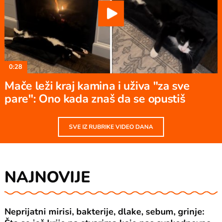
0:28
Mače leži kraj kamina i uživa "za sve
pare": Ono kada znaš da se opustiš
SVE IZ RUBRIKE VIDEO DANA
NAJNOVIJE
Neprijatni mirisi, bakterije, dlake, sebum, grinje: