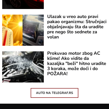
Ulazak u vreo auto pravi
pakao organizmu: Stručnjaci
objašnjavaju šta da uradite
pre nego što sednete za
volan
Prokuvao motor zbog AC
klime! Ako vidite da
kazaljka "beži" hitno uradite
3 koraka, može doći i do
POŽARA!
AUTO NA TELEGRAF.RS