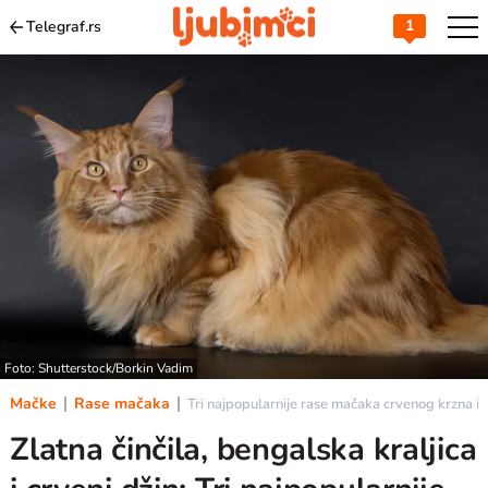
1
Telegraf.rs
Foto: Shutterstock/Borkin Vadim
Mačke
Rase mačaka
Tri najpopularnije rase mačaka crvenog krzna i z
Zlatna činčila, bengalska kraljica