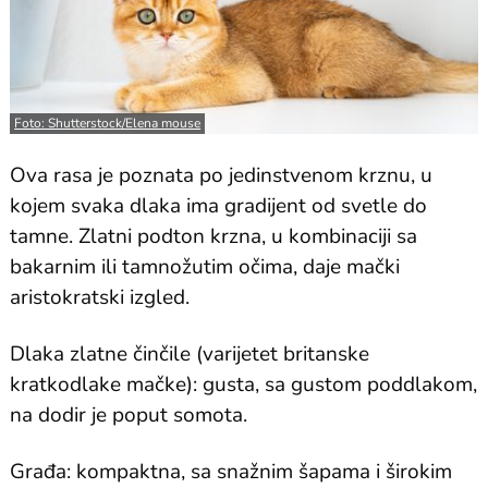
Foto: Shutterstock/Elena mouse
Ova rasa je poznata po jedinstvenom krznu, u
kojem svaka dlaka ima gradijent od svetle do
tamne. Zlatni podton krzna, u kombinaciji sa
bakarnim ili tamnožutim očima, daje mački
aristokratski izgled.
Dlaka zlatne činčile (varijetet britanske
kratkodlake mačke): gusta, sa gustom poddlakom,
na dodir je poput somota.
Građa: kompaktna, sa snažnim šapama i širokim