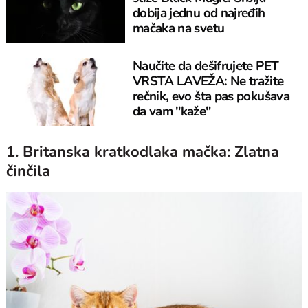
dobija jednu od najređih
mačaka na svetu
Naučite da dešifrujete PET
VRSTA LAVEŽA: Ne tražite
rečnik, evo šta pas pokušava
da vam "kaže"
1. Britanska kratkodlaka mačka: Zlatna
činčila