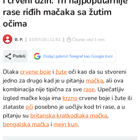
i crveni džin: Tri najpopularnije
rase riđih mačaka sa žutim
očima
B. P.
03/07/26 | 12:52
Čitanje: oko 1 min.
Podeli
Dlaka
crvene boje
i
žute
oči kao da su stvoreni
jedno za drugo kad je u pitanju
mačka
, ali ova
kombinacija nije tipična za sve
rase
. Upečatljiv
izgled mačke koja ima
krzno
crvene boje i žute ili
zlataste
oči
posebno je uočljiv kod tri rase, a u
pitanju su
britanska kratkodlaka mačka
,
bengalska mačka
i
mejn kun
.