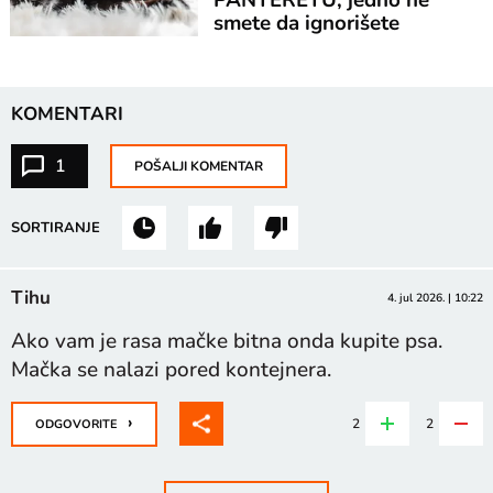
smete da ignorišete
KOMENTARI
1
POŠALJI KOMENTAR
SORTIRANJE
Tihu
4. jul 2026. | 10:22
Ako vam je rasa mačke bitna onda kupite psa.
Mačka se nalazi pored kontejnera.
›
2
2
ODGOVORITE