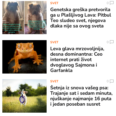
0
SVET
Genetska greška pretvorila
ga u Plašljivog Lava: Pitbul
Teo sludeo svet, njegova
dlaka nije sa ovog sveta
0
SVET
Leva glava mrzovoljnija,
desna dominantna: Ceo
internet prati život
dvoglavog Sajmona i
Garfankla
0
SVET
Šetnja iz snova vašeg psa:
Trajanje sat i sedam minuta,
njuškanje najmanje 16 puta
i jedan poseban susret