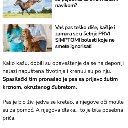
navikom?
Vaš pas teško diše, kašlje i
zamara se u šetnji: PRVI
SIMPTOMI bolesti koje ne
smete ignorisati
Kako kažu, dobili su obaveštenje da se na deponiji
nalazi napuštena životinja i krenuli su po nju.
Spasilački tim pronašao je psa sa prljavo žutim
krznom, okruženog đubretom.
Pas je bio živ, jedva se kretao, a njegove oči molile
su za pomoć. A njegova dlaka... to je bila posebna
priča.