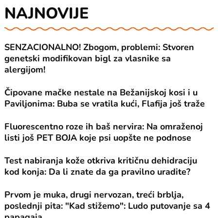
NAJNOVIJE
SENZACIONALNO! Zbogom, problemi: Stvoren
genetski modifikovan bigl za vlasnike sa
alergijom!
Čipovane mačke nestale na Bežanijskoj kosi i u
Paviljonima: Buba se vratila kući, Flafija još traže
Fluorescentno roze ih baš nervira: Na omraženoj
listi još PET BOJA koje psi uopšte ne podnose
Test nabiranja kože otkriva kritičnu dehidraciju
kod konja: Da li znate da ga pravilno uradite?
Prvom je muka, drugi nervozan, treći brblja,
poslednji pita: "Kad stižemo": Ludo putovanje sa 4
papagaja