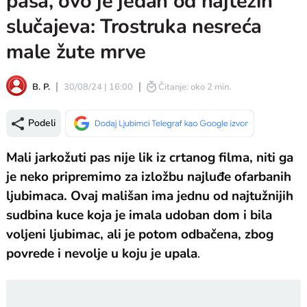
pasa, ovo je jedan od najtežih
slučajeva: Trostruka nesreća
male žute mrve
B. P.
30/08/24 | 16:00
Čitanje: oko 2 min.
Podeli
Mali jarkožuti pas nije lik iz crtanog filma, niti ga
je neko pripremimo za izložbu najluđe ofarbanih
ljubimaca. Ovaj mališan ima jednu od najtužnijih
sudbina kuce koja je imala udoban dom i bila
voljeni ljubimac, ali je potom odbačena, zbog
povrede i nevolje u koju je upala
.