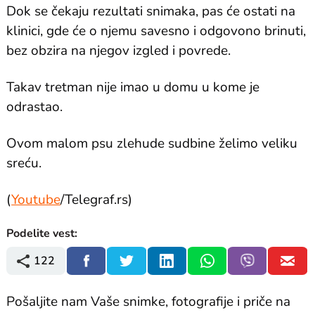
Dok se čekaju rezultati snimaka, pas će ostati na
klinici, gde će o njemu savesno i odgovono brinuti,
bez obzira na njegov izgled i povrede.
Takav tretman nije imao u domu u kome je
odrastao.
Ovom malom psu zlehude sudbine želimo veliku
sreću.
(
Youtube
/Telegraf.rs)
Podelite vest:
122
Pošaljite nam Vaše snimke, fotografije i priče na