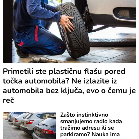
Primetili ste plastičnu flašu pored
točka automobila? Ne izlazite iz
automobila bez ključa, evo o čemu je
reč
Zašto instinktivno
smanjujemo radio kada
tražimo adresu ili se
parkiramo? Nauka ima