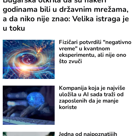
godinama bili u državnim mrežama,
a da niko nije znao: Velika istraga je
u toku
Fizičari potvrdili "negativno
vreme" u kvantnom
eksperimentu, ali nije ono
što zvuči
Kompanija koja je najviše
uložila u AI sada traži od
zaposlenih da je manje
koriste
Jedna od najpoznatijih