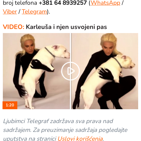
broj telefona
+381 64 8939257
(
WhatsApp
/
Viber
/
Telegram
).
VIDEO:
Karleuša i njen usvojeni pas
Play
Video
1:20
Ljubimci Telegraf zadržava sva prava nad
sadržajem. Za preuzimanje sadržaja pogledajte
uputstva na stranici
Uslovi korišćenja
.