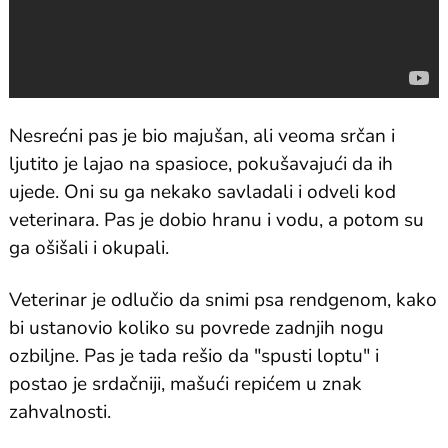
Nesrećni pas je bio majušan, ali veoma srčan i
ljutito je lajao na spasioce, pokušavajući da ih
ujede. Oni su ga nekako savladali i odveli kod
veterinara. Pas je dobio hranu i vodu, a potom su
ga ošišali i okupali.
Veterinar je odlučio da snimi psa rendgenom, kako
bi ustanovio koliko su povrede zadnjih nogu
ozbiljne. Pas je tada rešio da "spusti loptu" i
postao je srdačniji, mašući repićem u znak
zahvalnosti.