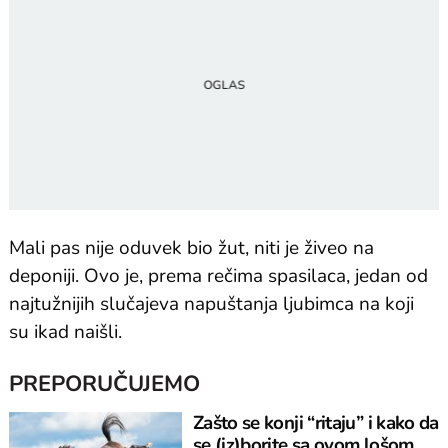
Mali pas nije oduvek bio žut, niti je živeo na
deponiji. Ovo je, prema rečima spasilaca, jedan od
najtužnijih slučajeva napuštanja ljubimca na koji
su ikad naišli.
PREPORUČUJEMO
Zašto se konji “ritaju” i kako da
se (iz)borite sa ovom lošom