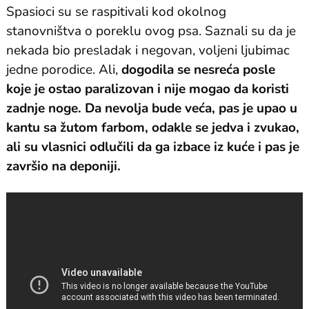
Spasioci su se raspitivali kod okolnog
stanovništva o poreklu ovog psa. Saznali su da je
nekada bio presladak i negovan, voljeni ljubimac
jedne porodice. Ali,
dogodila se nesreća posle
koje je ostao paralizovan i nije mogao da koristi
zadnje noge. Da nevolja bude veća, pas je upao u
kantu sa žutom farbom, odakle se jedva i zvukao,
ali su vlasnici odlučili da ga izbace iz kuće i pas je
završio na deponiji.