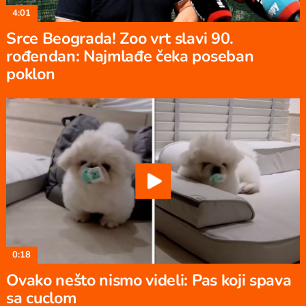
4:01
Srce Beograda! Zoo vrt slavi 90.
rođendan: Najmlađe čeka poseban
poklon
0:18
Ovako nešto nismo videli: Pas koji spava
sa cuclom