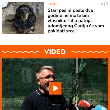
0
SVET
Stari pas ni posle dve
godine ne može bez
vlasnika: Tiha patnja
udomljenog Čarlija će vam
pokidati srce
VIDEO