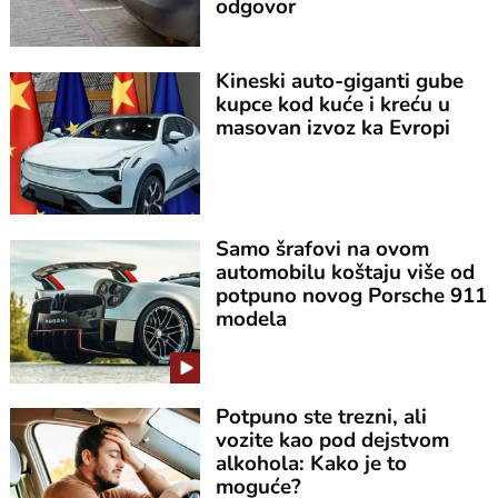
odgovor
Kineski auto-giganti gube
kupce kod kuće i kreću u
masovan izvoz ka Evropi
Samo šrafovi na ovom
automobilu koštaju više od
potpuno novog Porsche 911
modela
Potpuno ste trezni, ali
vozite kao pod dejstvom
alkohola: Kako je to
moguće?