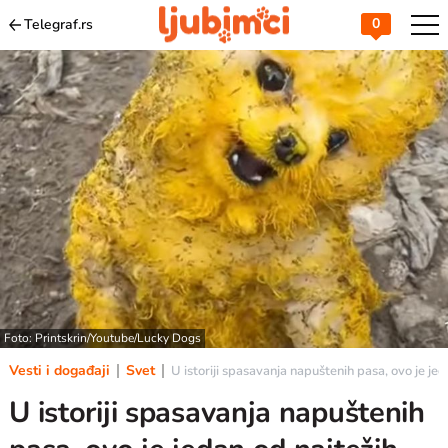
0
Telegraf.rs
Foto: Printskrin/Youtube/Lucky Dogs
Vesti i događaji
Svet
U istoriji spasavanja napuštenih pasa, ovo je je
U istoriji spasavanja napuštenih