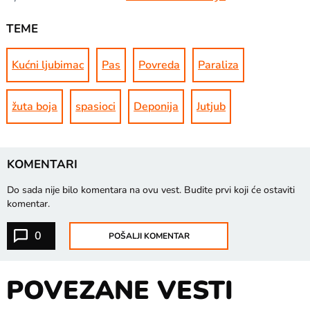
TEME
Kućni ljubimac
Pas
Povreda
Paraliza
žuta boja
spasioci
Deponija
Jutjub
KOMENTARI
Do sada nije bilo komentara na ovu vest.
Budite prvi koji će ostaviti
komentar.
0
POŠALJI KOMENTAR
POVEZANE VESTI