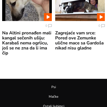
0
0
Na Altini pronađen mali
Zagrejaće vam srce:
kangal sečenih ušiju:
Pored ove Zemunke
Karabaš nema ogrlicu,
ulične mace sa Gardoša
još se ne zna da li ima
nikad nisu gladne
čip
Psi
Mačke
Ostali ljubimci