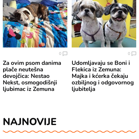
0
0
Za ovim psom danima
Udomljavaju se Boni i
plače neutešna
Flekica iz Zemuna:
devojčica: Nestao
Majka i kćerka čekaju
Nekst, osmogodišnji
ozbiljnog i odgovornog
ljubimac iz Zemuna
ljubitelja
NAJNOVIJE