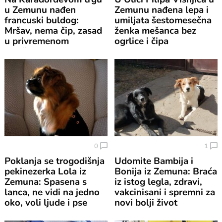
u Zemunu nađen
Zemunu nađena lepa i
francuski buldog:
umiljata šestomesečna
Mršav, nema čip, zasad
ženka mešanca bez
u privremenom
ogrlice i čipa
smeštaju
0
1
Poklanja se trogodišnja
Udomite Bambija i
pekinezerka Lola iz
Bonija iz Zemuna: Braća
Zemuna: Spasena s
iz istog legla, zdravi,
lanca, ne vidi na jedno
vakcinisani i spremni za
oko, voli ljude i pse
novi bolji život