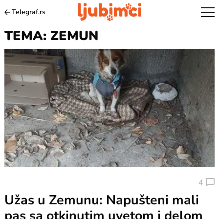
Telegraf.rs
TEMA: ZEMUN
4
Užas u Zemunu: Napušteni mali
pas sa otkinutim uvetom i delom