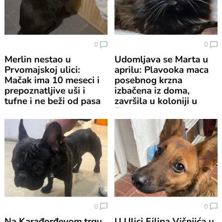
0
0
Merlin nestao u
Udomljava se Marta u
Prvomajskoj ulici:
aprilu: Plavooka maca
Mačak ima 10 meseci i
posebnog krzna
prepoznatljive uši i
izbačena iz doma,
tufne i ne beži od pasa
završila u koloniji u
Zemunu
0
0
Na Karađorđevom trgu
U Ulici Filipa Višnjića u