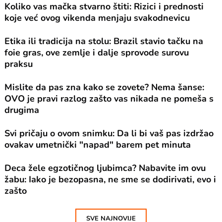
Koliko vas mačka stvarno štiti: Rizici i prednosti
koje već ovog vikenda menjaju svakodnevicu
Etika ili tradicija na stolu: Brazil stavio tačku na
foie gras, ove zemlje i dalje sprovode surovu
praksu
Mislite da pas zna kako se zovete? Nema šanse:
OVO je pravi razlog zašto vas nikada ne pomeša s
drugima
Svi pričaju o ovom snimku: Da li bi vaš pas izdržao
ovakav umetnički "napad" barem pet minuta
Deca žele egzotičnog ljubimca? Nabavite im ovu
žabu: Iako je bezopasna, ne sme se dodirivati, evo i
zašto
SVE NAJNOVIJE