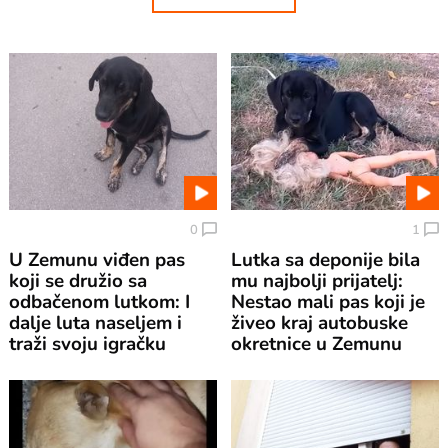
0
1
U Zemunu viđen pas
Lutka sa deponije bila
koji se družio sa
mu najbolji prijatelj:
odbačenom lutkom: I
Nestao mali pas koji je
dalje luta naseljem i
živeo kraj autobuske
traži svoju igračku
okretnice u Zemunu