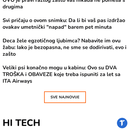
OVO je pravi razlog zašto vas nikada ne pomeša s
drugima
Svi pričaju o ovom snimku: Da li bi vaš pas izdržao
ovakav umetnički "napad" barem pet minuta
Deca žele egzotičnog ljubimca? Nabavite im ovu
žabu: Iako je bezopasna, ne sme se dodirivati, evo i
zašto
Veliki psi konačno mogu u kabinu: Ovo su DVA
TROŠKA i OBAVEZE koje treba ispuniti za let sa
ITA Airways
SVE NAJNOVIJE
HI TECH