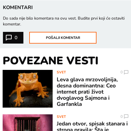
KOMENTARI
Do sada nije bilo komentara na ovu vest.
Budite prvi koji će ostaviti
komentar.
0
POŠALJI KOMENTAR
POVEZANE VESTI
0
SVET
Leva glava mrzovoljnija,
desna dominantna: Ceo
internet prati život
dvoglavog Sajmona i
Garfankla
0
SVET
Jedan otvor, spisak stanara i
stroga pravila: Šta je