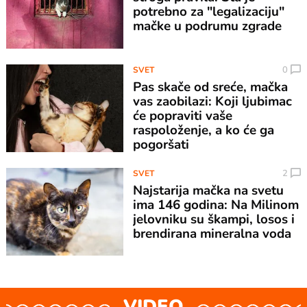
potrebno za "legalizaciju"
mačke u podrumu zgrade
0
SVET
Pas skače od sreće, mačka
vas zaobilazi: Koji ljubimac
će popraviti vaše
raspoloženje, a ko će ga
pogoršati
2
SVET
Najstarija mačka na svetu
ima 146 godina: Na Milinom
jelovniku su škampi, losos i
brendirana mineralna voda
VIDEO