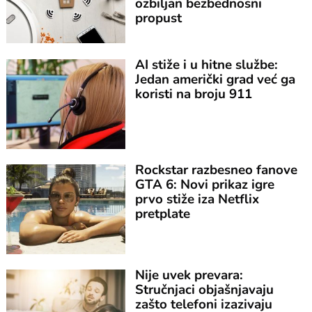
ozbiljan bezbednosni
propust
AI stiže i u hitne službe:
Jedan američki grad već ga
koristi na broju 911
Rockstar razbesneo fanove
GTA 6: Novi prikaz igre
prvo stiže iza Netflix
pretplate
Nije uvek prevara:
Stručnjaci objašnjavaju
zašto telefoni izazivaju