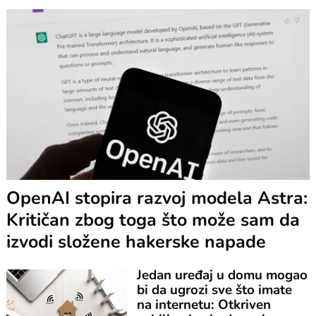
OpenAI stopira razvoj modela Astra:
Kritičan zbog toga što može sam da
izvodi složene hakerske napade
Jedan uređaj u domu mogao
bi da ugrozi sve što imate
na internetu: Otkriven