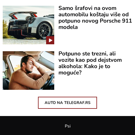
Samo šrafovi na ovom
automobilu koštaju više od
potpuno novog Porsche 911
modela
Potpuno ste trezni, ali
vozite kao pod dejstvom
alkohola: Kako je to
moguće?
AUTO NA TELEGRAF.RS
Psi