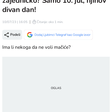
zajedničko? Samo 10. jul, njihov
divan dan!
10/07/23 | 16:05
Čitanje: oko 1 min.
Podeli
Ima li nekoga da ne voli mačiće?