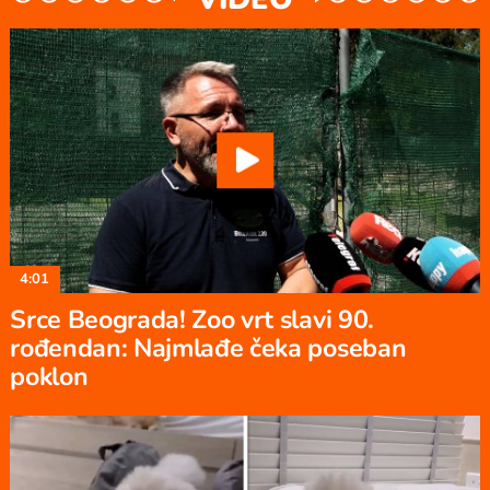
4:01
Srce Beograda! Zoo vrt slavi 90.
rođendan: Najmlađe čeka poseban
poklon