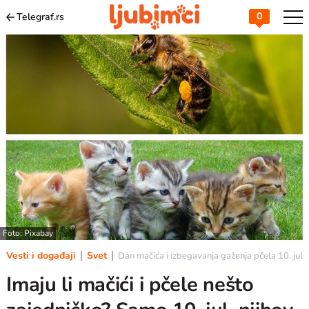
0
Telegraf.rs
Foto: Pixabay
Vesti i događaji
Svet
Dan mačića i izbegavanja gaženja pčela 10. jul 
Imaju li mačići i pčele nešto