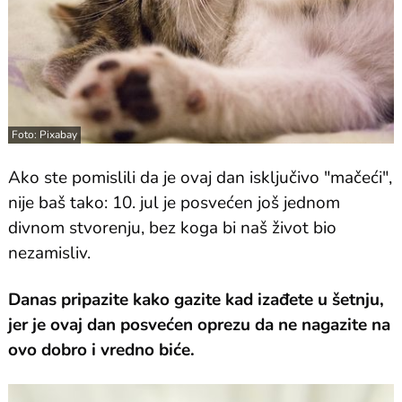
Foto: Pixabay
Ako ste pomislili da je ovaj dan isključivo "mačeći",
nije baš tako: 10. jul je posvećen još jednom
divnom stvorenju, bez koga bi naš život bio
nezamisliv.
Danas pripazite kako gazite kad izađete u šetnju,
jer je ovaj dan posvećen oprezu da ne nagazite na
ovo dobro i vredno biće.