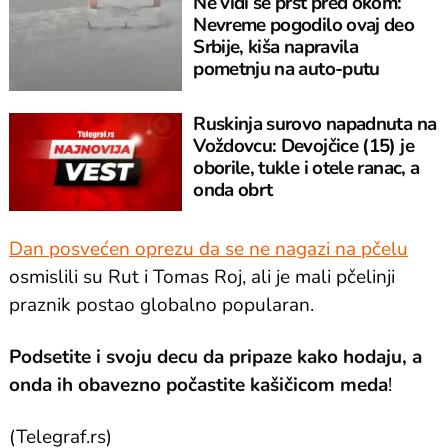
Ne vidi se prst pred okom:
Nevreme pogodilo ovaj deo
Srbije, kiša napravila
pometnju na auto-putu
Ruskinja surovo napadnuta na
Voždovcu: Devojčice (15) je
oborile, tukle i otele ranac, a
onda obrt
Dan posvećen oprezu da se ne nagazi na pčelu
osmislili su Rut i Tomas Roj, ali je mali pčelinji
praznik postao globalno popularan.
Podsetite i svoju decu da pripaze kako hodaju, a
onda ih obavezno počastite kašičicom meda
!
(Telegraf.rs)