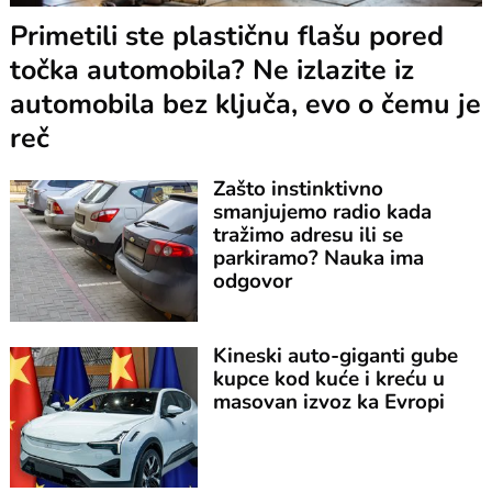
Primetili ste plastičnu flašu pored
točka automobila? Ne izlazite iz
automobila bez ključa, evo o čemu je
reč
Zašto instinktivno
smanjujemo radio kada
tražimo adresu ili se
parkiramo? Nauka ima
odgovor
Kineski auto-giganti gube
kupce kod kuće i kreću u
masovan izvoz ka Evropi