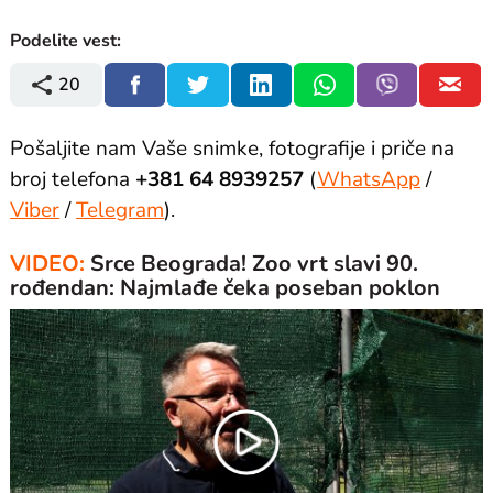
Podelite vest:
20
Pošaljite nam Vaše snimke, fotografije i priče na
broj telefona
+381 64 8939257
(
WhatsApp
/
Viber
/
Telegram
).
VIDEO:
Srce Beograda! Zoo vrt slavi 90.
rođendan: Najmlađe čeka poseban poklon
Play