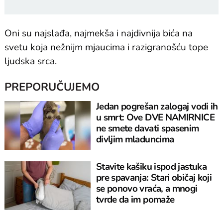
Oni su najslađa, najmekša i najdivnija bića na
svetu koja nežnijm mjaucima i razigranošću tope
ljudska srca.
PREPORUČUJEMO
Jedan pogrešan zalogaj vodi ih
u smrt: Ove DVE NAMIRNICE
ne smete davati spasenim
divljim mladuncima
Stavite kašiku ispod jastuka
pre spavanja: Stari običaj koji
se ponovo vraća, a mnogi
tvrde da im pomaže