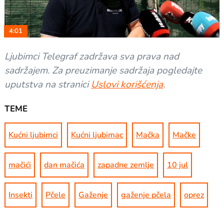
Video
4:01
Ljubimci Telegraf zadržava sva prava nad
sadržajem. Za preuzimanje sadržaja pogledajte
uputstva na stranici
Uslovi korišćenja
.
TEME
Kućni ljubimci
Kućni ljubimac
Mačka
Mačke
mačići
dan mačića
zapadne zemlje
10 jul
Insekti
Pčele
Gaženje
gaženje pčela
oprez