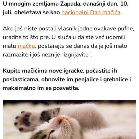
U mnogim zemljama Zapada, današnji dan, 10.
juli, obeležava se kao
nacionalni Dan mačića
.
Ako još niste postali vlasnik jedne ovakave pufne,
uradite to što pre. U slučaju da ste već udomili
malu
mačku
, postarajte se danas da je još malo
razmazite i još nežnije "izgnjavite".
Kupite mačićima nove igračke, počastite ih
poslasticama, obnovite im penjalice i grebalice i
maksimalno im se posvetite.