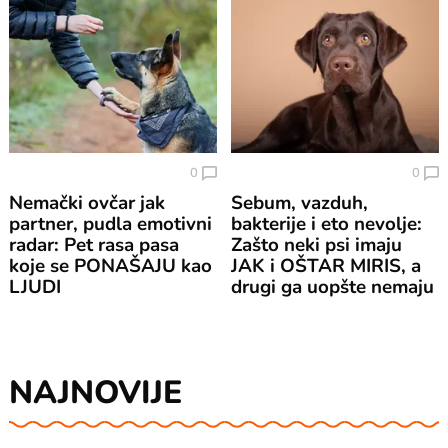
0
0
Nemački ovčar jak
Sebum, vazduh,
partner, pudla emotivni
bakterije i eto nevolje:
radar: Pet rasa pasa
Zašto neki psi imaju
koje se PONAŠAJU kao
JAK i OŠTAR MIRIS, a
LJUDI
drugi ga uopšte nemaju
NAJNOVIJE