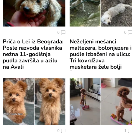
0
0
Priča o Lei iz Beograda:
Neželjeni mešanci
Posle razvoda vlasnika
maltezera, bolonjezera i
nežna 11-godišnja
pudle izbačeni na ulicu:
pudla završila u azilu
Tri kovrdžava
na Avali
musketara žele bolji
život
0
1