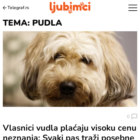
Telegraf.rs
TEMA: PUDLA
0
Vlasnici vudla plaćaju visoku cenu
neznanja: Svaki pas traži posebne