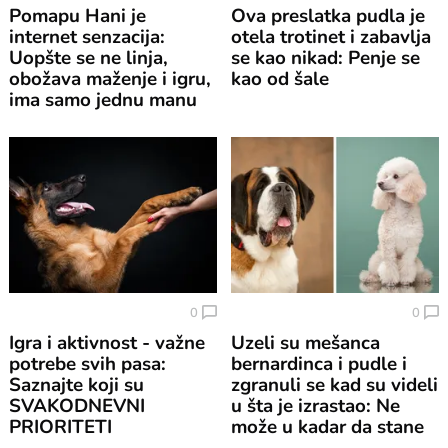
Pomapu Hani je
Ova preslatka pudla je
internet senzacija:
otela trotinet i zabavlja
Uopšte se ne linja,
se kao nikad: Penje se
obožava maženje i igru,
kao od šale
ima samo jednu manu
0
0
Igra i aktivnost - važne
Uzeli su mešanca
potrebe svih pasa:
bernardinca i pudle i
Saznajte koji su
zgranuli se kad su videli
SVAKODNEVNI
u šta je izrastao: Ne
PRIORITETI
može u kadar da stane
najpopularnijih 10 rasa