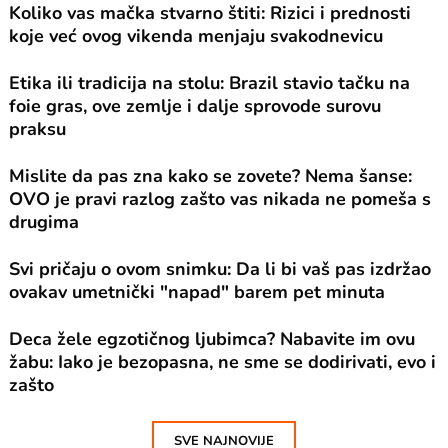
Koliko vas mačka stvarno štiti: Rizici i prednosti
koje već ovog vikenda menjaju svakodnevicu
Etika ili tradicija na stolu: Brazil stavio tačku na
foie gras, ove zemlje i dalje sprovode surovu
praksu
Mislite da pas zna kako se zovete? Nema šanse:
OVO je pravi razlog zašto vas nikada ne pomeša s
drugima
Svi pričaju o ovom snimku: Da li bi vaš pas izdržao
ovakav umetnički "napad" barem pet minuta
Deca žele egzotičnog ljubimca? Nabavite im ovu
žabu: Iako je bezopasna, ne sme se dodirivati, evo i
zašto
SVE NAJNOVIJE