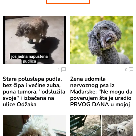
1
0
Stara poluslepa pudla,
Žena udomila
bez čipa i većine zuba,
nervoznog psa iz
puna tumora, "odslužila
Mađarske: "Ne mogu da
svoje" i izbačena na
poverujem šta je uradio
ulice Odžaka
PRVOG DANA u mojoj
kući"