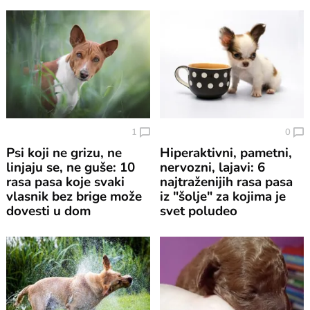
1
0
Psi koji ne grizu, ne
Hiperaktivni, pametni,
linjaju se, ne guše: 10
nervozni, lajavi: 6
rasa pasa koje svaki
najtraženijih rasa pasa
vlasnik bez brige može
iz "šolje" za kojima je
dovesti u dom
svet poludeo