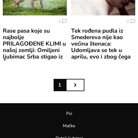
0
0
Rase pasa koje su
Tek rođena pudla iz
najbolje
Smedereva nije kao
PRILAGOĐENE KLIMI u
većina štenaca:
našoj zemlji: Omiljeni
Udomljava se tek u
ljubimac Srba stigao iz
aprilu, evo i zbog čega
Škotske
1
Psi
Mačke