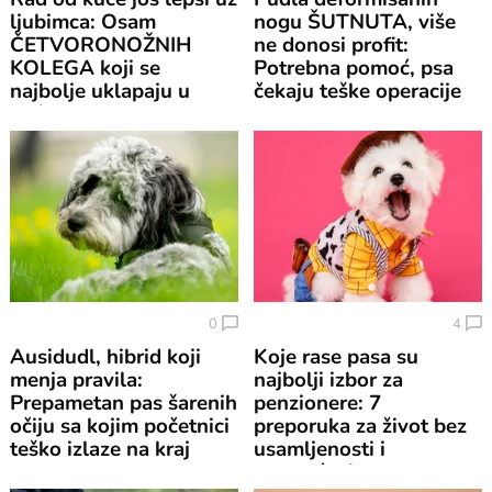
ljubimca: Osam
nogu ŠUTNUTA, više
ČETVORONOŽNIH
ne donosi profit:
KOLEGA koji se
Potrebna pomoć, psa
najbolje uklapaju u
čekaju teške operacije
kućni ritam
0
4
Ausidudl, hibrid koji
Koje rase pasa su
menja pravila:
najbolji izbor za
Prepametan pas šarenih
penzionere: 7
očiju sa kojim početnici
preporuka za život bez
teško izlaze na kraj
usamljenosti i
opterećenja